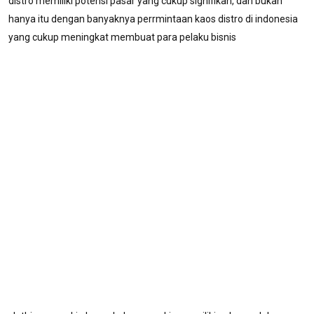
distro memiliki potensi pasar yang cukup signifikan, dan bukan
hanya itu dengan banyaknya perrmintaan kaos distro di indonesia
yang cukup meningkat membuat para pelaku bisnis