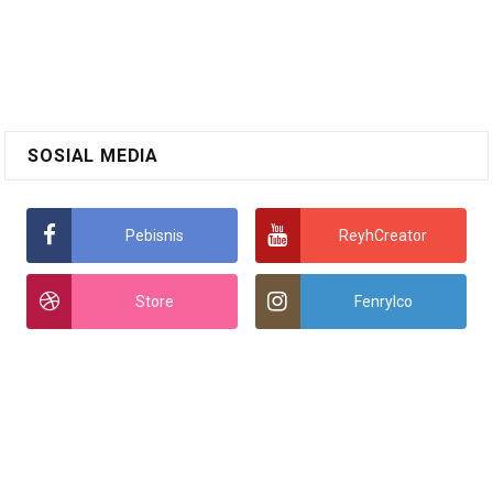
SOSIAL MEDIA
Pebisnis
ReyhCreator
Store
Fenrylco