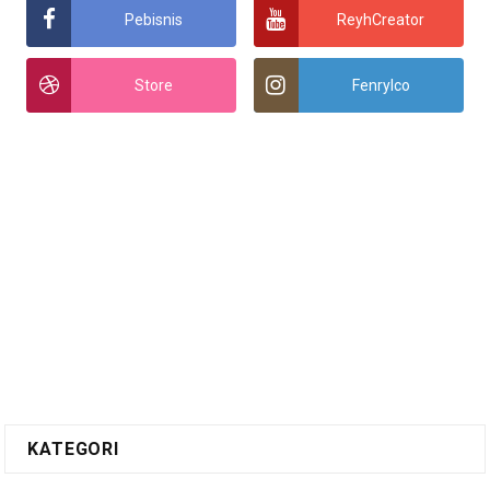
Pebisnis
ReyhCreator
Store
Fenrylco
KATEGORI