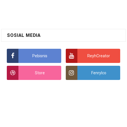
SOSIAL MEDIA
Pebisnis
ReyhCreator
Store
Fenrylco